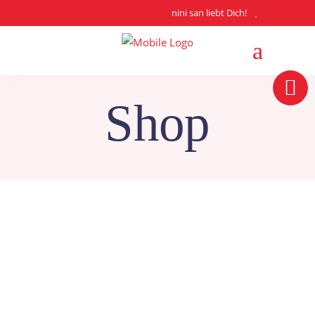
nini san liebt Dich!
Shop