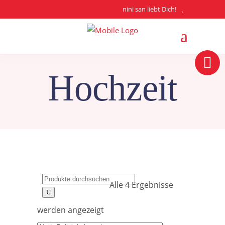
nini san liebt Dich!
Hochzeit
Search
Alle 4 Ergebnisse
for:
Nach
werden angezeigt