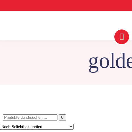
gold
Search
for: