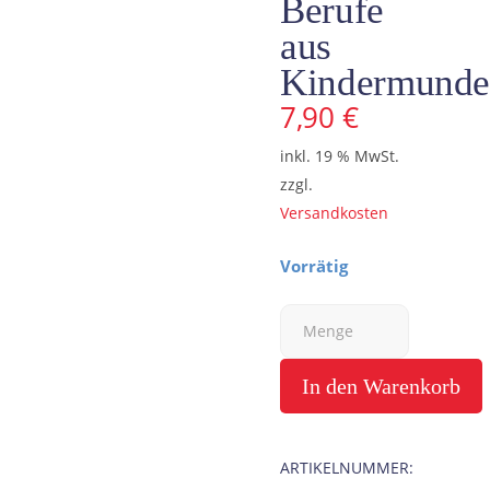
Berufe
aus
Kindermund
7,90
€
inkl. 19 % MwSt.
zzgl.
Versandkosten
Vorrätig
Archäologe
Menge
Notizbuch,
In den Warenkorb
Aschologe
ARTIKELNUMMER:
Berufe