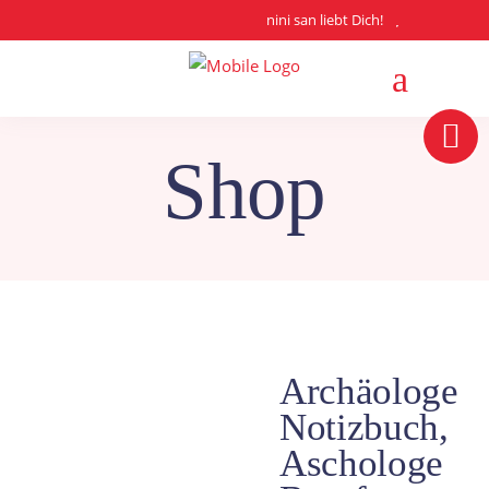
nini san liebt Dich!
Shop
Archäologe
Notizbuch,
Aschologe