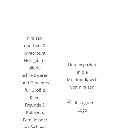
nini san,
querbeet &
kunterbunt.
Hier gibt es
Hereinspaziert
allerlei
in die
Schreibwaren
Multimediawelt
und Genähtes
von nini san
für Groß &
Klein,
Freunde &
Kollegen,
Familie oder
einfach ein