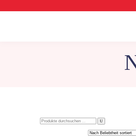
N
Search
for: