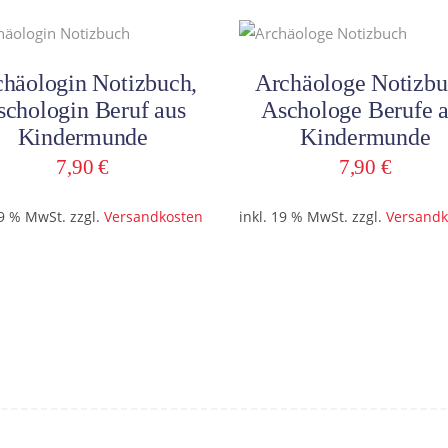
sortie
In den Warenkorb
In den Warenkorb
häologin Notizbuch,
Archäologe Notizbu
schologin Beruf aus
Aschologe Berufe 
Kindermunde
Kindermunde
7,90
€
7,90
€
19 % MwSt.
zzgl.
Versandkosten
inkl. 19 % MwSt.
zzgl.
Versandk