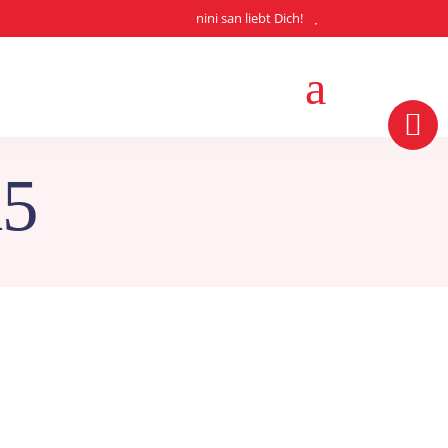
nini san liebt Dich!
A5
theit