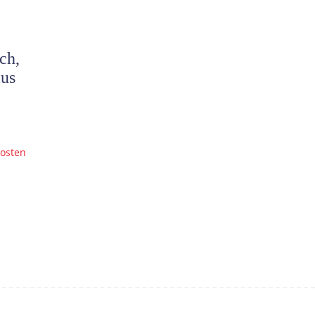
rt
ch,
aus
osten