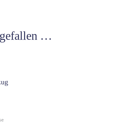
 gefallen …
zug