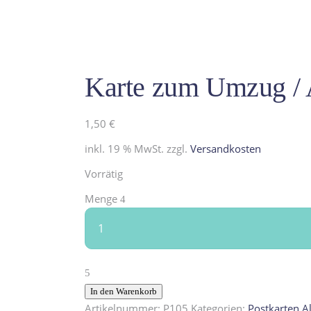
Karte zum Umzug /
1,50
€
inkl. 19 % MwSt.
zzgl.
Versandkosten
Vorrätig
Karte
Menge
zum
Umzug
/
Alles
Gute
In den Warenkorb
zum
Artikelnummer:
P105
Kategorien:
Postkarten Al