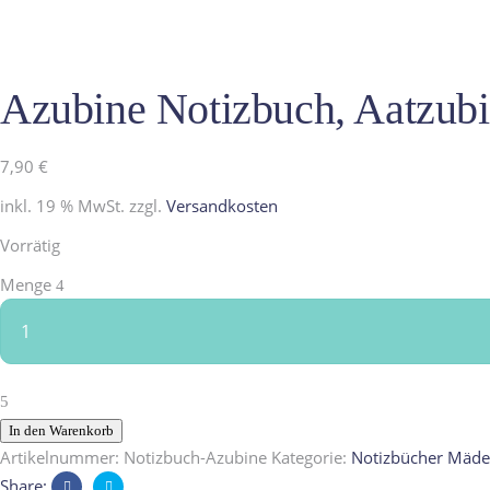
Azubine Notizbuch, Aatzub
7,90
€
inkl. 19 % MwSt.
zzgl.
Versandkosten
Vorrätig
Azubine
Menge
Notizbuch,
Aatzubi
Beruf
aus
Kindermunde
In den Warenkorb
quantity
Artikelnummer:
Notizbuch-Azubine
Kategorie:
Notizbücher Mäde
Share: