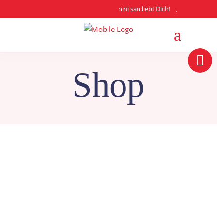
nini san liebt Dich!
Shop