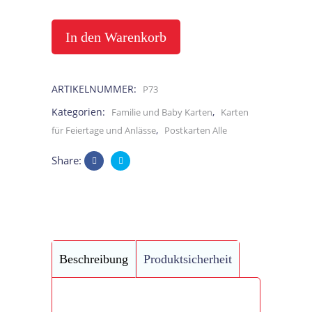
zur
Einschulung,
In den Warenkorb
mein
ARTIKELNUMMER:
P73
1.
Kategorien:
,
Familie und Baby Karten
Karten
Schultag,
,
für Feiertage und Anlässe
Postkarten Alle
mit
Share:
Mädchen
quantity
Beschreibung
Produktsicherheit