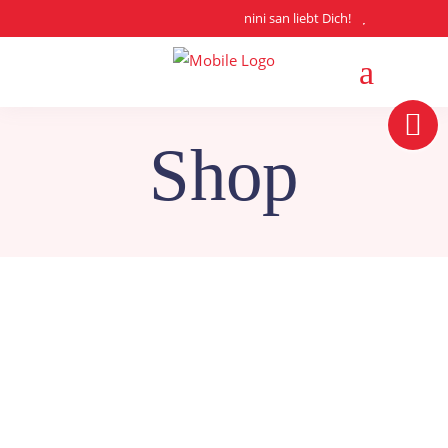
nini san liebt Dich!
Shop