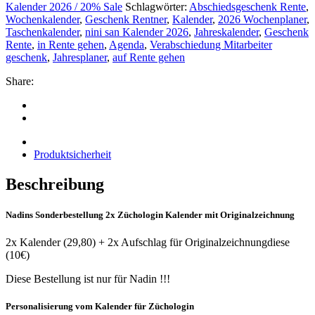
Kalender 2026 / 20% Sale
Schlagwörter:
Abschiedsgeschenk Rente
,
Wochenkalender
,
Geschenk Rentner
,
Kalender
,
2026 Wochenplaner
,
Taschenkalender
,
nini san Kalender 2026
,
Jahreskalender
,
Geschenk
Rente
,
in Rente gehen
,
Agenda
,
Verabschiedung Mitarbeiter
geschenk
,
Jahresplaner
,
auf Rente gehen
Share:
Beschreibung
Produktsicherheit
Beschreibung
Nadins Sonderbestellung 2x Züchologin Kalender mit Originalzeichnung
2x Kalender (29,80) + 2x Aufschlag für Originalzeichnungdiese
(10€)
Diese Bestellung ist nur für Nadin !!!
Personalisierung vom Kalender für Züchologin