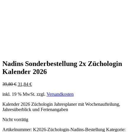
Nadins Sonderbestellung 2x Züchologin
Kalender 2026
Ursprünglicher
Aktueller
39,80
€
31,84
€
Preis
Preis
inkl. 19 % MwSt.
zzgl.
Versandkosten
war:
ist:
39,80 €
31,84 €.
Kalender 2026 Züchologin Jahresplaner mit Wochenaufteilung,
Jahresüberblick und Ferienangaben
Nicht vorrätig
Artikelnummer:
K2026-Züchologin-Nadins-Bestellung
Kategorie: