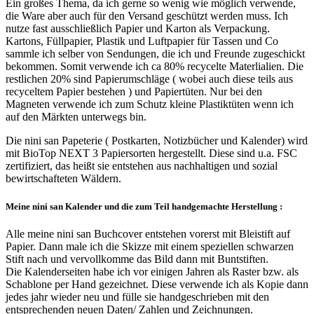
Ein großes Thema, da ich gerne so wenig wie möglich verwende,
die Ware aber auch für den Versand geschützt werden muss. Ich
nutze fast ausschließlich Papier und Karton als Verpackung.
Kartons, Füllpapier, Plastik und Luftpapier für Tassen und Co
sammle ich selber von Sendungen, die ich und Freunde zugeschickt
bekommen. Somit verwende ich ca 80% recycelte Materlialien. Die
restlichen 20% sind Papierumschläge ( wobei auch diese teils aus
recyceltem Papier bestehen ) und Papiertüten. Nur bei den
Magneten verwende ich zum Schutz kleine Plastiktüten wenn ich
auf den Märkten unterwegs bin.
Die nini san Papeterie ( Postkarten, Notizbücher und Kalender) wird
mit BioTop NEXT 3 Papiersorten hergestellt. Diese sind u.a. FSC
zertifiziert, das heißt sie entstehen aus nachhaltigen und sozial
bewirtschafteten Wäldern.
Meine nini san Kalender und die zum Teil handgemachte Herstellung :
Alle meine nini san Buchcover entstehen vorerst mit Bleistift auf
Papier. Dann male ich die Skizze mit einem speziellen schwarzen
Stift nach und vervollkomme das Bild dann mit Buntstiften.
Die Kalenderseiten habe ich vor einigen Jahren als Raster bzw. als
Schablone per Hand gezeichnet. Diese verwende ich als Kopie dann
jedes jahr wieder neu und fülle sie handgeschrieben mit den
entsprechenden neuen Daten/ Zahlen und Zeichnungen.