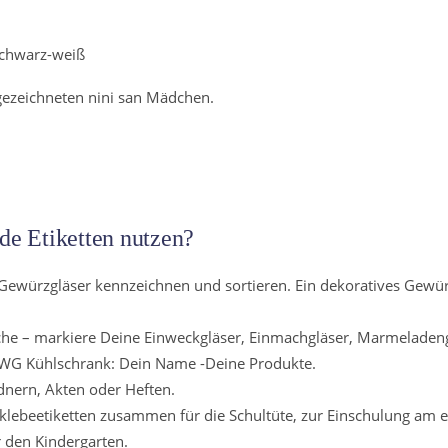
schwarz-weiß
 gezeichneten nini san Mädchen.
de Etiketten nutzen?
 Gewürzgläser kennzeichnen und sortieren. Ein dekoratives Gewü
üche – markiere Deine Einweckgläser, Einmachgläser, Marmeladen
en WG Kühlschrank: Dein Name -Deine Produkte.
nern, Akten oder Heften.
klebeetiketten zusammen für die Schultüte, zur Einschulung am e
r den Kindergarten.