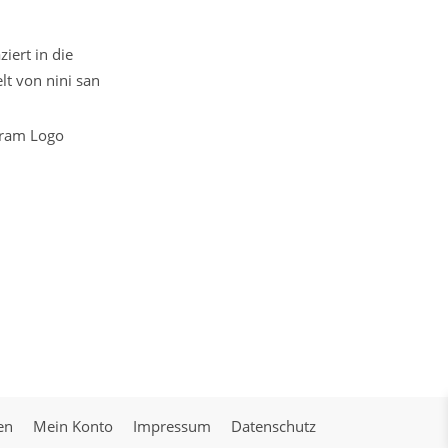
iert in die
t von nini san
en
Mein Konto
Impressum
Datenschutz