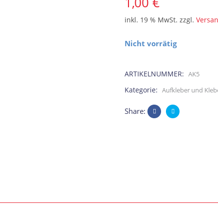
1,00
€
inkl. 19 % MwSt.
zzgl.
Versa
Nicht vorrätig
ARTIKELNUMMER:
AK5
Kategorie:
Aufkleber und Kleb
Share: