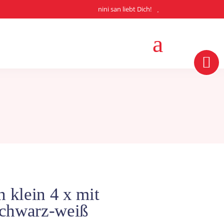
nini san liebt Dich!
n klein 4 x mit
schwarz-weiß