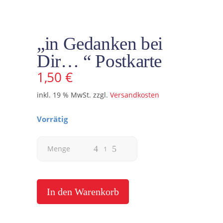
„in Gedanken bei
Dir… “ Postkarte
1,50
€
inkl. 19 % MwSt.
zzgl.
Versandkosten
Vorrätig
"in
Menge
Gedanken
bei
In den Warenkorb
Dir...