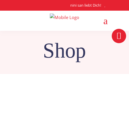
nini san liebt Dich!
Shop