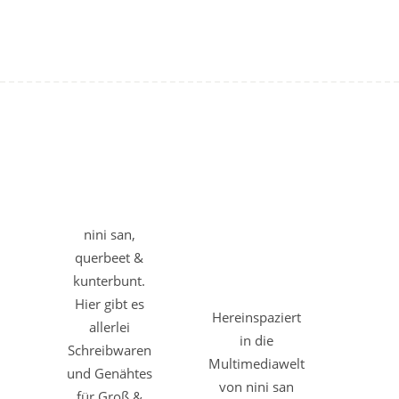
nini san,
querbeet &
kunterbunt.
Hier gibt es
Hereinspaziert
allerlei
in die
Schreibwaren
Multimediawelt
und Genähtes
von nini san
für Groß &