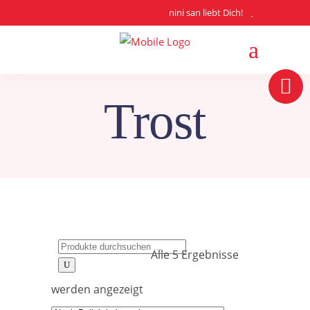
nini san liebt Dich!
Trost
Search
Alle 5 Ergebnisse
for:
Nach
werden angezeigt