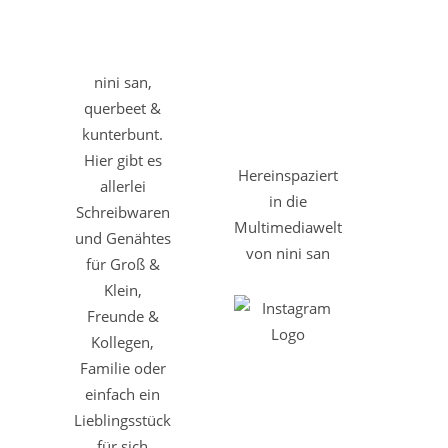
nini san,
querbeet &
kunterbunt.
Hier gibt es
Hereinspaziert
allerlei
in die
Schreibwaren
Multimediawelt
und Genähtes
von nini san
für Groß &
Klein,
Freunde &
Kollegen,
Familie oder
einfach ein
Lieblingsstück
für sich