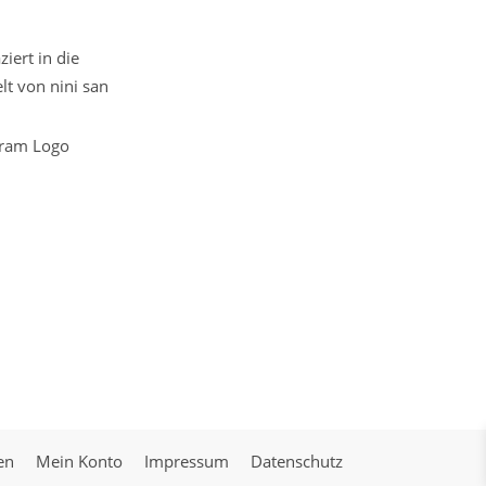
iert in die
t von nini san
en
Mein Konto
Impressum
Datenschutz