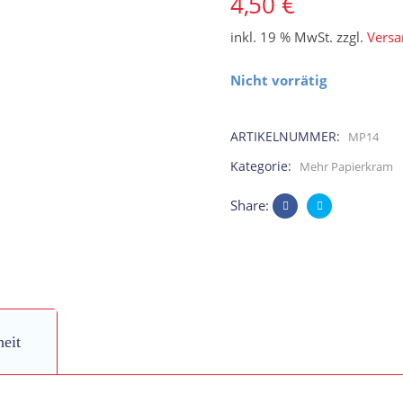
4,50
€
inkl. 19 % MwSt.
zzgl.
Versa
Nicht vorrätig
ARTIKELNUMMER:
MP14
Kategorie:
Mehr Papierkram
Share:
heit