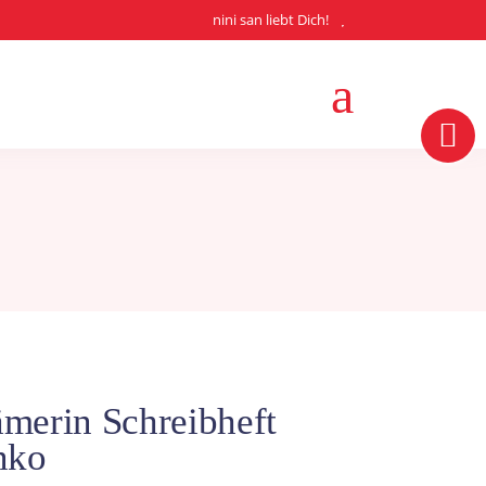
nini san liebt Dich!
merin Schreibheft
nko