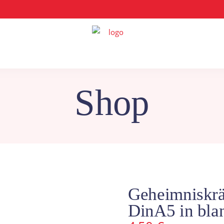
Shop
Geheimniskrä
DinA5 in bla