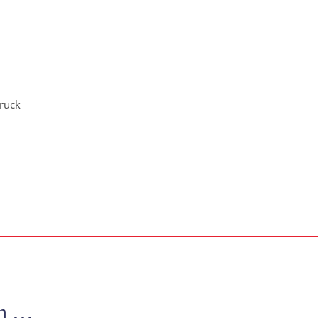
ruck
en …