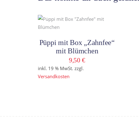
In den Warenkorb
Püppi mit Box „Zahnfee“
mit Blümchen
9,50
€
inkl. 19 % MwSt.
zzgl.
Versandkosten