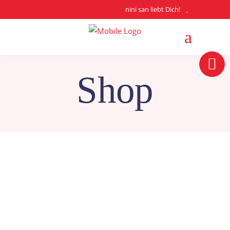
nini san liebt Dich!
Shop