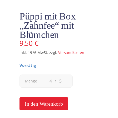
Püppi mit Box
„Zahnfee“ mit
Blümchen
9,50
€
inkl. 19 % MwSt.
zzgl.
Versandkosten
Vorrätig
Püppi
Menge
mit
Box
In den Warenkorb
"Zahnfee"