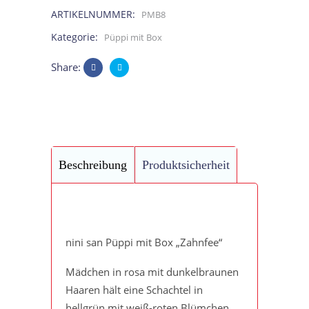
ARTIKELNUMMER:
PMB8
mit
Kategorie:
Püppi mit Box
Blümchen
Share:
quantity
Beschreibung
Produktsicherheit
nini san Püppi mit Box „Zahnfee“
Mädchen in rosa mit dunkelbraunen
Haaren hält eine Schachtel in
hellgrün mit weiß-roten Blümchen.