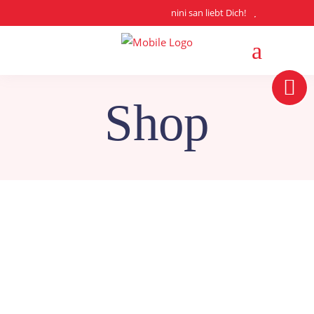
nini san liebt Dich!
Shop