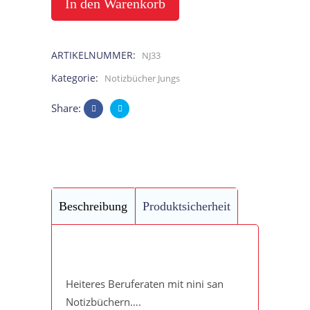
Beruf
In den Warenkorb
Wissenschaftler
ARTIKELNUMMER:
NJ33
aus
Kategorie:
Notizbücher Jungs
Kindermunde
Share:
quantity
Beschreibung
Produktsicherheit
Heiteres Beruferaten mit nini san
Notizbüchern….