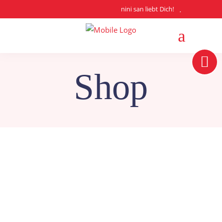
nini san liebt Dich!
Shop