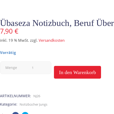
Übaseza Notizbuch, Beruf Über
7,90
€
inkl. 19 % MwSt.
zzgl.
Versandkosten
Vorrätig
Übaseza
Menge
In den Warenkorb
Notizbuch,
Beruf
ARTIKELNUMMER:
NJ26
Übersetzer
Kategorie:
Notizbücher Jungs
aus