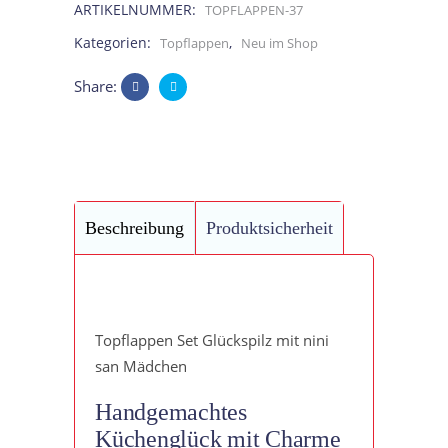
ARTIKELNUMMER:
TOPFLAPPEN-37
blau
Kategorien:
,
Topflappen
Neu im Shop
mit
Share:
Blümchen
/
2
Beschreibung
Produktsicherheit
Topfhalter
quantity
Topflappen Set Glückspilz mit nini
san Mädchen
Handgemachtes
Küchenglück mit Charme