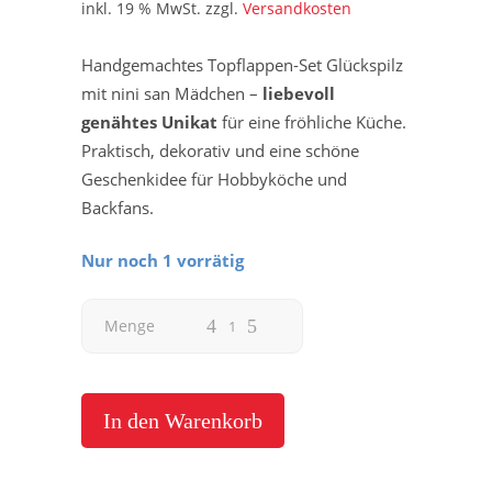
inkl. 19 % MwSt.
zzgl.
Versandkosten
Handgemachtes Topflappen-Set Glückspilz
mit nini san Mädchen –
liebevoll
genähtes Unikat
für eine fröhliche Küche.
Praktisch, dekorativ und eine schöne
Geschenkidee für Hobbyköche und
Backfans.
Nur noch 1 vorrätig
Topflappen
Menge
Set
Glückspilz
In den Warenkorb
Mädchen