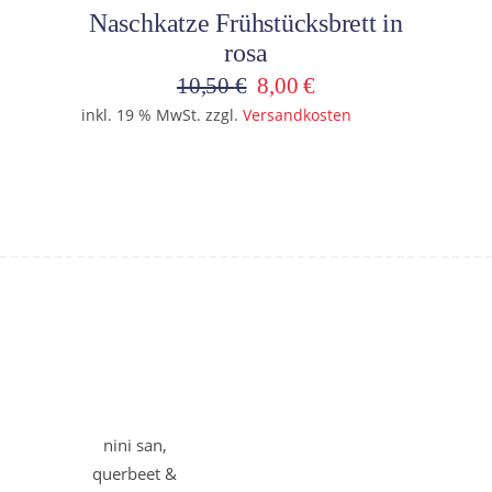
Naschkatze Frühstücksbrett in
rosa
Ursprünglicher
Aktueller
10,50
€
8,00
€
Preis
Preis
inkl. 19 % MwSt.
zzgl.
Versandkosten
war:
ist:
10,50 €
8,00 €.
nini san,
querbeet &