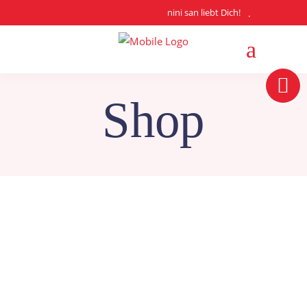
nini san liebt Dich!
Shop