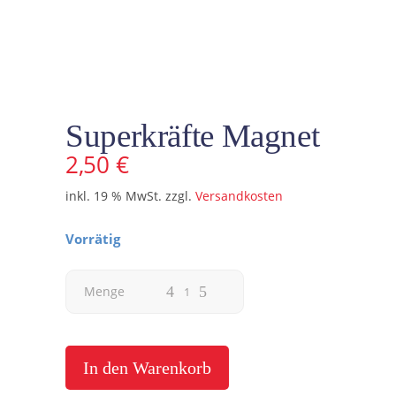
Superkräfte Magnet
2,50
€
inkl. 19 % MwSt.
zzgl.
Versandkosten
Vorrätig
Superkräfte
Menge
Magnet
quantity
In den Warenkorb