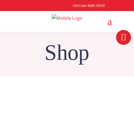
nini san liebt Dich!
Shop