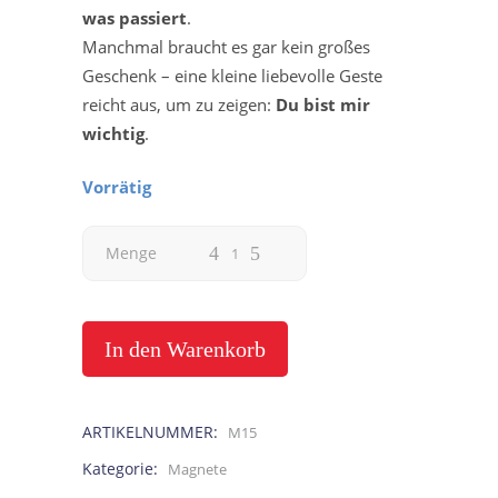
was passiert
.
Manchmal braucht es gar kein großes
Geschenk – eine kleine liebevolle Geste
reicht aus, um zu zeigen:
Du bist mir
wichtig
.
Vorrätig
Schwester
Menge
Magnet
Schwesterherz
In den Warenkorb
quantity
ARTIKELNUMMER:
M15
Kategorie:
Magnete