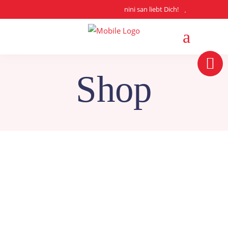
nini san liebt Dich!
Shop