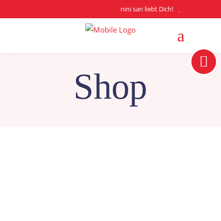
nini san liebt Dich!
Shop