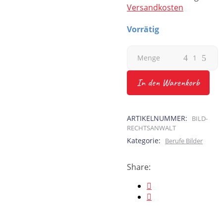
Versandkosten
Vorrätig
Rechtsanwalt
Menge
Bild,
In den Warenkorb
Rechsanwald
ARTIKELNUMMER:
BILD-
Beruf
RECHTSANWALT
Kategorie:
Berufe Bilder
aus
Kindermunde
Share:
quantity