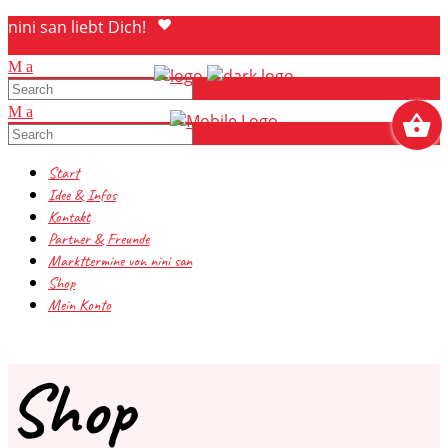
nini san liebt Dich!
Start
Idee & Infos
Kontakt
Partner & Freunde
Markttermine von nini san
Shop
Mein Konto
Shop