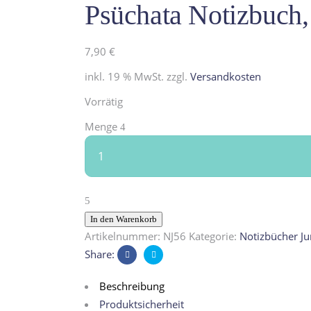
Psüchata Notizbuch,
7,90
€
inkl. 19 % MwSt.
zzgl.
Versandkosten
Vorrätig
Psüchata
Menge
Notizbuch,
Beruf
Psychiater
aus
Kindermunde
In den Warenkorb
quantity
Artikelnummer:
NJ56
Kategorie:
Notizbücher Ju
Share:
Beschreibung
Produktsicherheit