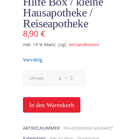
Hilfe Box / kleine
Hausapotheke /
Reiseapotheke
8,90
€
inkl. 19 % MwSt.
zzgl.
Versandkosten
Vorrätig
Pflaster
Menge
Dose
Hausarzt
In den Warenkorb
/
ARTIKELNUMMER:
PFLASTERDOSE HAUSARZT
Erste
Kategorien:
,
Neu im Shop
Dosenfutter