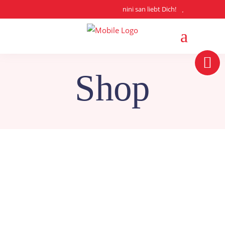
nini san liebt Dich!
Shop