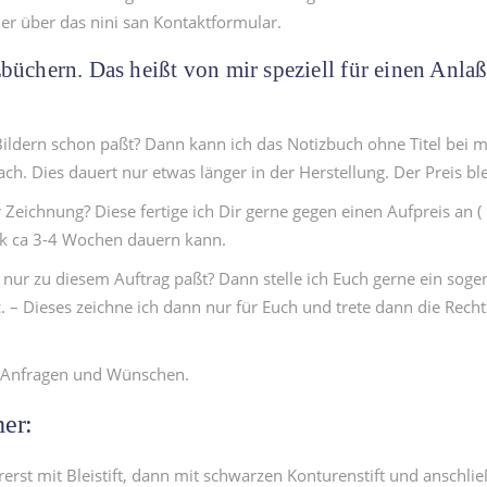
der über das nini san Kontaktformular.
büchern. Das heißt von mir speziell für einen Anlaß 
ildern schon paßt? Dann kann ich das Notizbuch ohne Titel bei m
ach. Dies dauert nur etwas länger in der Herstellung. Der Preis ble
Zeichnung? Diese fertige ich Dir gerne gegen einen Aufpreis an ( n
ck ca 3-4 Wochen dauern kann.
r nur zu diesem Auftrag paßt? Dann stelle ich Euch gerne ein so
c. – Dieses zeichne ich dann nur für Euch und trete dann die Rech
en Anfragen und Wünschen.
her:
rst mit Bleistift, dann mit schwarzen Konturenstift und anschlie