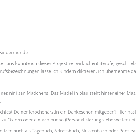
s Kindermunde
er uns konnte ich dieses Projekt verwirklichen! Berufe, geschrie
rufsbezeichnungen lasse ich Kindern diktieren. Ich übernehme dan
nes nini san Mädchens. Das Mädel in blau steht hinter einer Ma
.
htest Deiner Knochenärztin ein Dankeschön mitgeben? Hier hast 
u Ostern oder einfach nur so (Personalisierung siehe weiter unt
tizen auch als Tagebuch, Adressbuch, Skizzenbuch oder Poesie