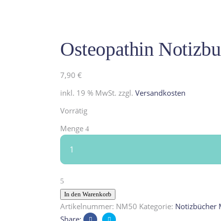
Osteopathin Notizbu
7,90
€
inkl. 19 % MwSt.
zzgl.
Versandkosten
Vorrätig
Osteopathin
Menge
Notizbuch,
Osteopartin
Beruf
aus
Kindermunde
In den Warenkorb
quantity
Artikelnummer:
NM50
Kategorie:
Notizbücher 
Share: