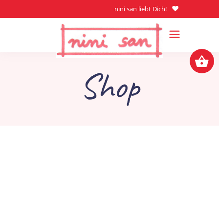
nini san liebt Dich!
Shop