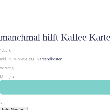
manchmal hilft Kaffee Kart
1,50
€
inkl. 19 % MwSt.
zzgl.
Versandkosten
Vorrätig
manchmal
Menge
hilft
Kaffee
Karte
quantity
In den Warenkorb