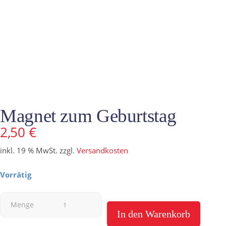
Magnet zum Geburtstag
2,50
€
inkl. 19 % MwSt.
zzgl.
Versandkosten
Vorrätig
Magnet
Menge
In den Warenkorb
zum