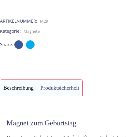
Geburtstag
ARTIKELNUMMER:
M29
quantity
Kategorie:
Magnete
Share:
Beschreibung
Produktsicherheit
Magnet zum Geburtstag