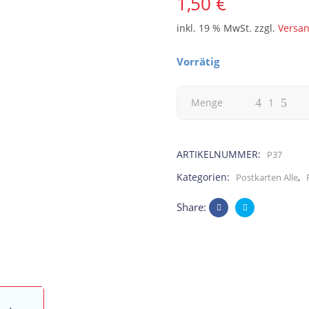
1,50
€
inkl. 19 % MwSt.
zzgl.
Versa
Vorrätig
Karte
Menge
zum
ARTIKELNUMMER:
P37
Vatertag,
Kategorien:
,
Postkarten Alle
Grußkarte
Share:
für
den
tollsten