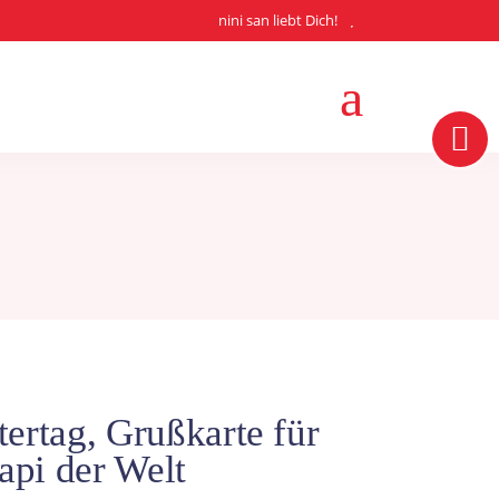
nini san liebt Dich!
ertag, Grußkarte für
Papi der Welt