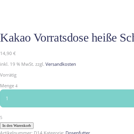
Kakao Vorratsdose heiße Sc
14,90
€
inkl. 19 % MwSt.
zzgl.
Versandkosten
Vorrätig
Kakao
Menge
Vorratsdose
heiße
Schoki
quantity
In den Warenkorb
Artikelnummer:
D14
Kategorie:
Dosenfutter