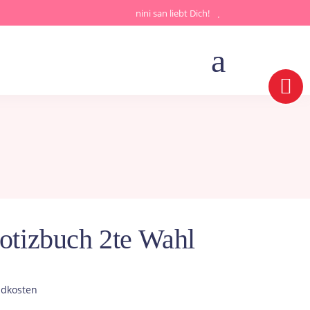
nini san liebt Dich!
Notizbuch 2te Wahl
icher
eller
s
ndkosten