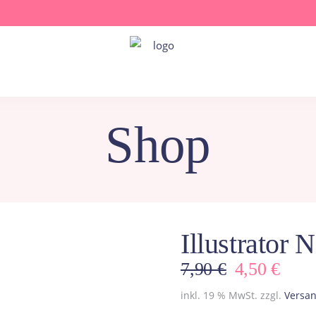
Shop
Illustrator 
Ursprüngl
Aktu
7,90
€
4,50
€
Preis
Prei
inkl. 19 % MwSt.
zzgl.
Versa
war:
ist: