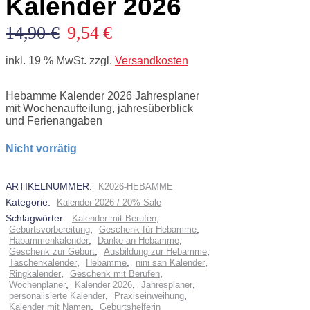
Kalender 2026
Ursprünglicher
Aktueller
14,90
€
9,54
€
Preis
Preis
inkl. 19 % MwSt.
zzgl.
Versandkosten
war:
ist:
14,90 €
9,54 €.
Hebamme Kalender 2026 Jahresplaner
mit Wochenaufteilung, jahresüberblick
und Ferienangaben
Nicht vorrätig
ARTIKELNUMMER:
K2026-HEBAMME
Kategorie:
Kalender 2026 / 20% Sale
Schlagwörter:
,
Kalender mit Berufen
,
,
Geburtsvorbereitung
Geschenk für Hebamme
,
,
Habammenkalender
Danke an Hebamme
,
,
Geschenk zur Geburt
Ausbildung zur Hebamme
,
,
,
Taschenkalender
Hebamme
nini san Kalender
,
,
Ringkalender
Geschenk mit Berufen
,
,
,
Wochenplaner
Kalender 2026
Jahresplaner
,
,
personalisierte Kalender
Praxiseinweihung
,
Kalender mit Namen
Geburtshelferin