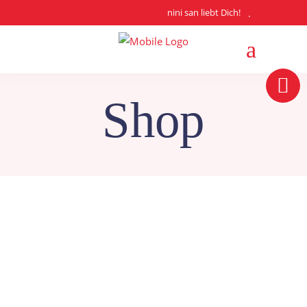
nini san liebt Dich!
Shop