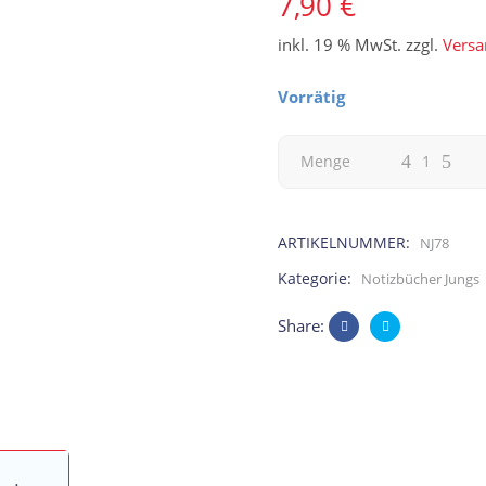
7,90
€
inkl. 19 % MwSt.
zzgl.
Versa
Vorrätig
Füsika,
Menge
Notizbuch
ARTIKELNUMMER:
NJ78
Beruf
Kategorie:
Notizbücher Jungs
Physiker
Share:
aus
Kindermunde
quantity