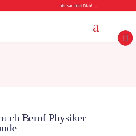
nini san liebt Dich!
zbuch Beruf Physiker
unde