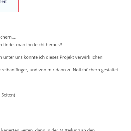
heit
üchern….
 findet man ihn leicht heraus!!
n unter uns konnte ich dieses Projekt verwirklichen!
hreibanfänger, und von mir dann zu Notizbüchern gestaltet.
 Seiten)
karierten Seiten, dann in der Mitteilung an den