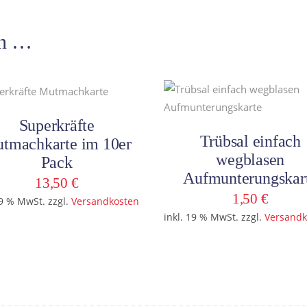
en …
In den Warenkorb
In den Warenkorb
Superkräfte
Trübsal einfach
tmachkarte im 10er
wegblasen
Pack
Aufmunterungskar
13,50
€
1,50
€
19 % MwSt.
zzgl.
Versandkosten
inkl. 19 % MwSt.
zzgl.
Versandk