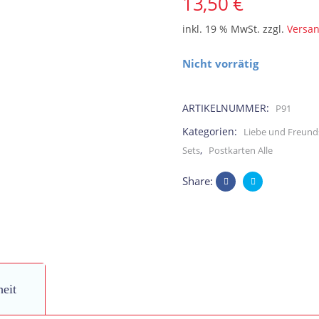
13,50
€
inkl. 19 % MwSt.
zzgl.
Versa
Nicht vorrätig
ARTIKELNUMMER:
P91
Kategorien:
Liebe und Freund
,
Sets
Postkarten Alle
Share:
heit