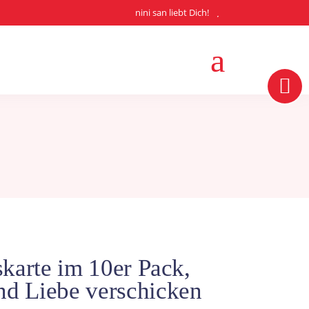
nini san liebt Dich!
karte im 10er Pack,
d Liebe verschicken