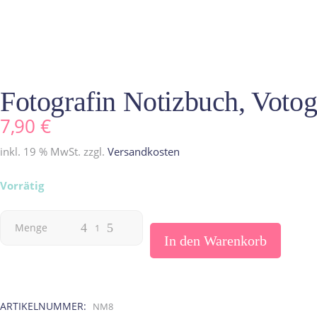
Fotografin Notizbuch, Voto
7,90
€
inkl. 19 % MwSt.
zzgl.
Versandkosten
Vorrätig
Fotografin
Menge
In den Warenkorb
Notizbuch,
Votografin
ARTIKELNUMMER:
NM8