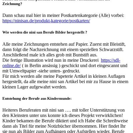
Zeichnung?
Dann schau mal hier in meiner Postkartenkategorie (Alle) vorbei:
https://ninisan.de/produkt-kategorie/postkarten/
Wie werden die nini san Berufe Bilder hergestellt ?
Alle meine Zeichnungen entstehen auf Papier. Zuerst mit Bleistift,
dann folgt die Nachzeichnung mit einem speziellen Schwarzstift.
Anschließend male ich alles grob mit Buntstift aus.
Die fertige Illustration wird nun in meine Druckerei
https://sdl-
online.de/
( in Berlin ansässig ) geschickt und dort eingescannt und
mit Umweltpapier -siehe unten- gedruckt.
Für mich werden alle meine Papeterie Artikel in kleinen Auflagen
hergestellt, da alle meine nini san Artikel bei mir zu Hause in einem
kleinen Lager aufgewahrt werden.
Entstehung der Berufe aus Kindermunde:
Heiteres Beruferaten mit nini san …. mit toller Unterstützung von
den Kleinsten unter uns konnte ich dieses Projekt verwirklichen!
Kinder bekamen die Berufe diktiert und ich Habe die Schreibweise
dann als Titel für meine Notizbücher übernommen. Hier findet Ihr
sie nun als Bilder zum Aufhängen oder Aufstellen wieder. Berufe