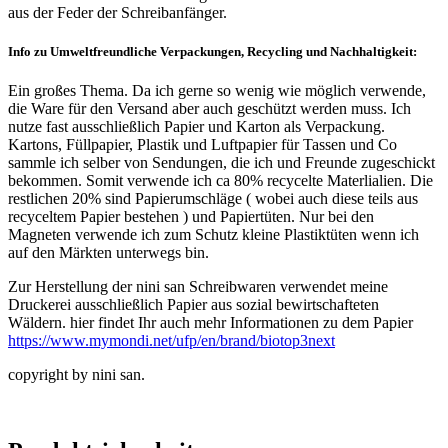
aus der Feder der Schreibanfänger.
Info zu Umweltfreundliche Verpackungen, Recycling und Nachhaltigkeit:
Ein großes Thema. Da ich gerne so wenig wie möglich verwende,
die Ware für den Versand aber auch geschützt werden muss. Ich
nutze fast ausschließlich Papier und Karton als Verpackung.
Kartons, Füllpapier, Plastik und Luftpapier für Tassen und Co
sammle ich selber von Sendungen, die ich und Freunde zugeschickt
bekommen. Somit verwende ich ca 80% recycelte Materlialien. Die
restlichen 20% sind Papierumschläge ( wobei auch diese teils aus
recyceltem Papier bestehen ) und Papiertüten. Nur bei den
Magneten verwende ich zum Schutz kleine Plastiktüten wenn ich
auf den Märkten unterwegs bin.
Zur Herstellung der nini san Schreibwaren verwendet meine
Druckerei ausschließlich Papier aus sozial bewirtschafteten
Wäldern. hier findet Ihr auch mehr Informationen zu dem Papier
https://www.mymondi.net/ufp/en/brand/biotop3next
copyright by nini san.