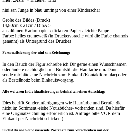
Hier: „Azia“ – Erzieher Bild
nini san Junge in blau umringt von einer Kinderschar
Größe des Bildes (Druck)
14,80cm x 21cm / DinA 5
aus dünnen Kartonpapier / dickeren Papier / leichte Pappe
Farbe: helles cremeweiß (in Druckersprache wird die Farbe chamois
genannt) als Untergrund des Druckes
Personalisierung der nini san Zeichnung:
In den Bauch der Figur schreibe ich Dir gerne einen Wunschnamen
oder ändere nachträglich mit Buntstift die Hautfarbe um. Dann
sende mir bitte eine Nachricht zum Einkauf (Kontaktformular) oder
als Bestellnotiz beim Einkaufsvorgang.
Alle weiteren Individualisierungen beinhalten einen Aufschlag:
Dies betrifft Sonderanfertigungen wie Haarfarbe und Berufe, die
nicht im Sortiment -siehe Notizbücher- vorhanden sind. Da hierfür
eine Originalzeichnung erforderlich ist. Anfrage bitte VOR dem
Einkauf per Nachricht schicken )
Suchst du noch eine passende Postkarte zum Verschenken mit der