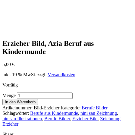
Erzieher Bild, Azia Beruf aus
Kindermunde
5,00
€
inkl. 19 % MwSt.
zzgl.
Versandkosten
Vorrätig
Erzieher
Menge
Bild,
In den Warenkorb
Azia
Artikelnummer:
Bild-Erzieher
Kategorie:
Berufe Bilder
Beruf
Schlagwörter:
Berufe aus Kindermunde
,
nini san Zeichnung
,
aus
ninisan Illustrationen
,
Berufe Bilder
,
Erzieher Bild
,
Zeichnung
Kindermunde
Erzieher
quantity
Share: