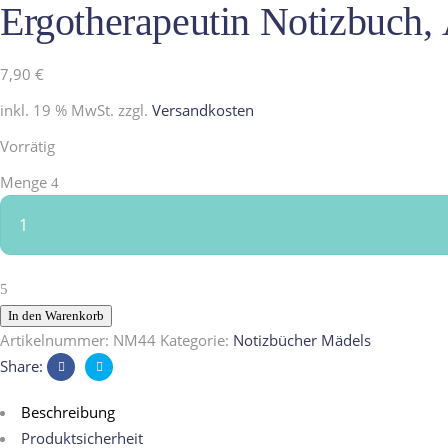
Ergotherapeutin Notizbuch,
7,90
€
inkl. 19 % MwSt.
zzgl.
Versandkosten
Vorrätig
Ergotherapeutin
Menge
Notizbuch,
Ärgoterapeutin,
Berufe
aus
Kindermunde
In den Warenkorb
quantity
Artikelnummer:
NM44
Kategorie:
Notizbücher Mädels
Share:
Beschreibung
Produktsicherheit