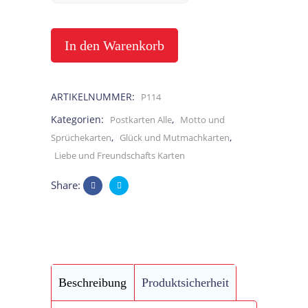
gut
alles
In den Warenkorb
gut
ARTIKELNUMMER:
P114
Sprüchekarte
Kategorien:
,
Postkarten Alle
Motto und
Mädchen
,
,
Sprüchekarten
Glück und Mutmachkarten
Liebe und Freundschafts Karten
quantity
Share:
Beschreibung
Produktsicherheit