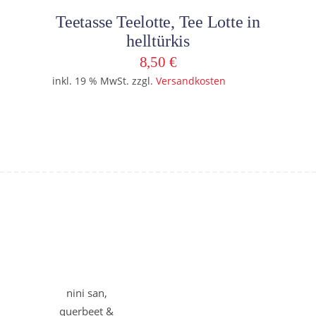
In den Warenkorb
Teetasse Teelotte, Tee Lotte in
helltürkis
8,50
€
inkl. 19 % MwSt.
zzgl.
Versandkosten
nini san,
querbeet &