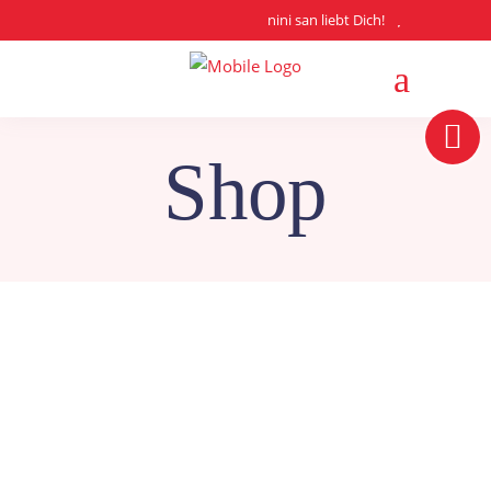
nini san liebt Dich!
Shop