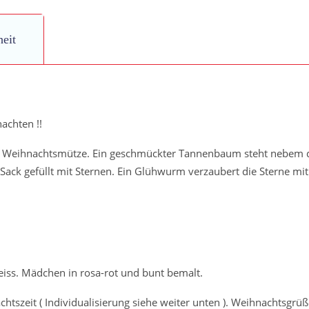
quantity
heit
achten !!
it Weihnachtsmütze. Ein geschmückter Tannenbaum steht nebem
 Sack gefüllt mit Sternen. Ein Glühwurm verzaubert die Sterne m
eiss. Mädchen in rosa-rot und bunt bemalt.
chtszeit ( Individualisierung siehe weiter unten ). Weihnachtsgrü