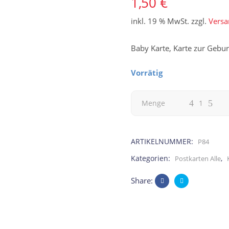
1,50
€
inkl. 19 % MwSt.
zzgl.
Versa
Baby Karte, Karte zur Gebur
Vorrätig
Karte
Menge
zu
ARTIKELNUMMER:
P84
Weihnachten,
Kategorien:
,
Postkarten Alle
zauberhafte
Share:
Weihnachten
!!