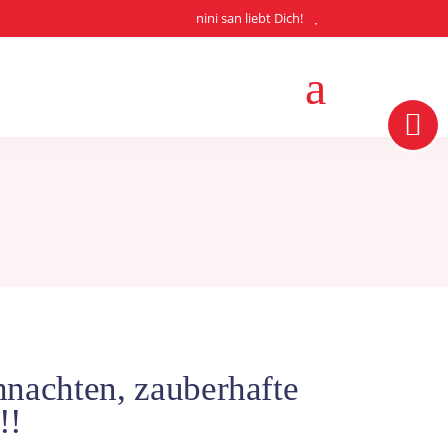
nini san liebt Dich!
hnachten, zauberhafte
!!