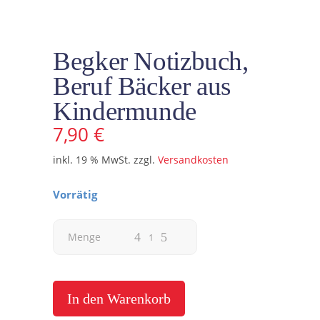
Begker Notizbuch,
Beruf Bäcker aus
Kindermunde
7,90
€
inkl. 19 % MwSt.
zzgl.
Versandkosten
Vorrätig
Begker
Menge
Notizbuch,
Beruf
In den Warenkorb