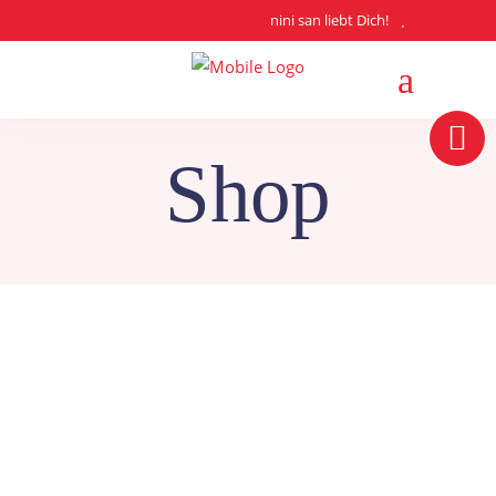
nini san liebt Dich!
Shop