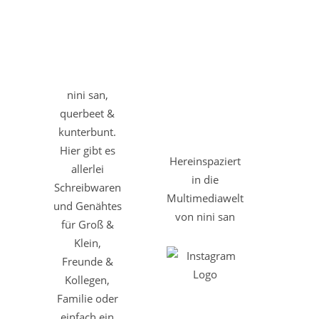
nini san,
querbeet &
kunterbunt.
Hier gibt es
Hereinspaziert
allerlei
in die
Schreibwaren
Multimediawelt
und Genähtes
von nini san
für Groß &
Klein,
Freunde &
Kollegen,
Familie oder
einfach ein