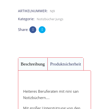
Bäcker
ARTIKELNUMMER:
NJ9
aus
Kategorie:
Notizbücher Jungs
Kindermunde
Share:
quantity
Beschreibung
Produktsicherheit
Heiteres Beruferaten mit nini san
Notizbüchern….
Mit großer Unterstützung von den