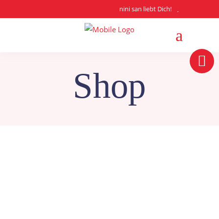
nini san liebt Dich!
Shop