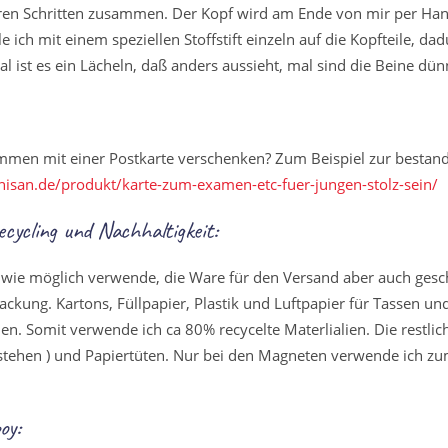
ren Schritten zusammen. Der Kopf wird am Ende von mir per Hand
 ich mit einem speziellen Stoffstift einzeln auf die Kopfteile, da
al ist es ein Lächeln, daß anders aussieht, mal sind die Beine dün
en mit einer Postkarte verschenken? Zum Beispiel zur bestand
inisan.de/produkt/karte-zum-examen-etc-fuer-jungen-stolz-sein/
cycling und Nachhaltigkeit:
 wie möglich verwende, die Ware für den Versand aber auch gesch
packung. Kartons, Füllpapier, Plastik und Luftpapier für Tassen 
n. Somit verwende ich ca 80% recycelte Materlialien. Die restli
estehen ) und Papiertüten. Nur bei den Magneten verwende ich zum
oy: