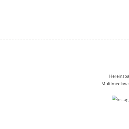
Hereinspaz
Multimediawel