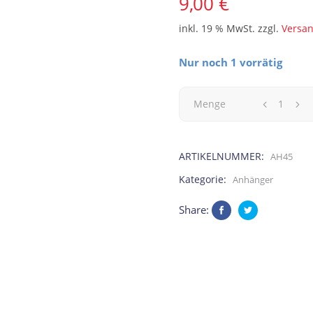
9,00
€
inkl. 19 % MwSt.
zzgl.
Versa
Nur noch 1 vorrätig
Asphalt
Menge
Cowboy
ARTIKELNUMMER:
AH45
Rückspiegelanhänger
Kategorie:
Anhänger
für's
Share:
Auto
quantity