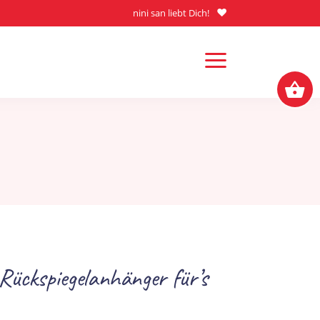
nini san liebt Dich!
Rückspiegelanhänger für’s