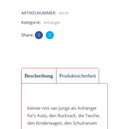
mit
ARTIKELNUMMER:
AH10
Punkten
Kategorie:
Anhänger
quantity
Share:
Beschreibung
Produktsicherheit
kleiner nini san Junge als Anhänger
für’s Auto, den Rucksack, die Tasche,
den Kinderwagen, den Schulranzen