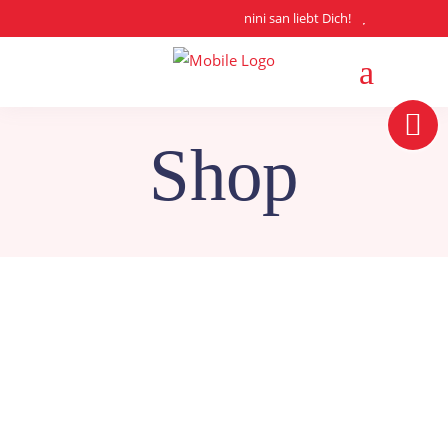
nini san liebt Dich!
Shop