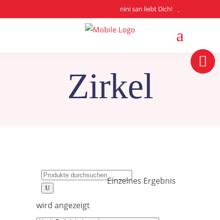
nini san liebt Dich!
Zirkel
Search
Einzelnes Ergebnis
for:
wird angezeigt