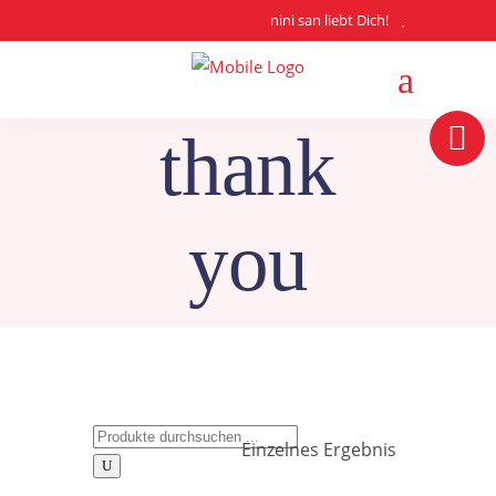
nini san liebt Dich!
thank
you
Search
Einzelnes Ergebnis
for: