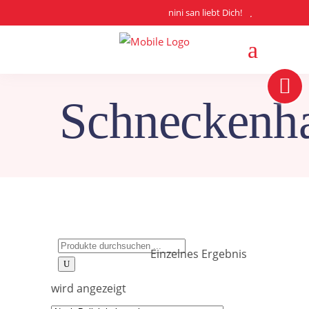
nini san liebt Dich!
Schneckenh
Search
Einzelnes Ergebnis
for:
wird angezeigt