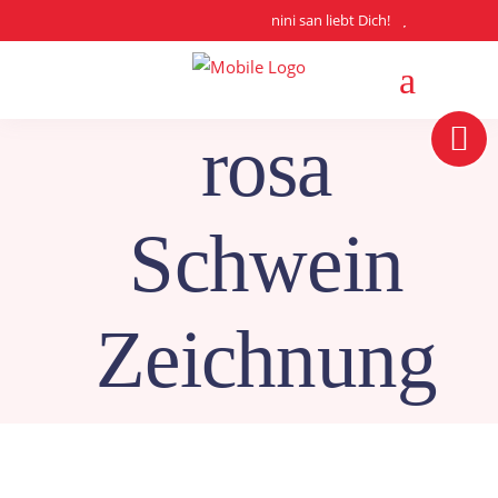
nini san liebt Dich!
rosa
Schwein
Zeichnung