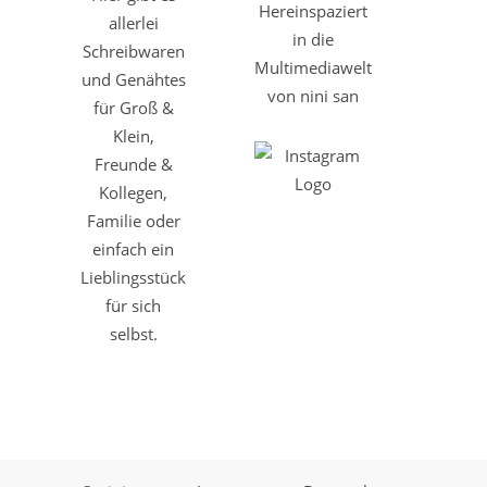
Hereinspaziert
allerlei
in die
Schreibwaren
Multimediawelt
und Genähtes
von nini san
für Groß &
Klein,
Freunde &
Kollegen,
Familie oder
einfach ein
Lieblingsstück
für sich
selbst.