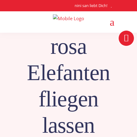
nini san liebt Dich!
rosa
Elefanten
fliegen
lassen